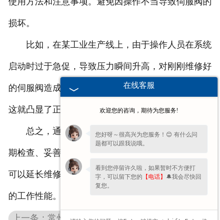
使用方法和注意事项。避免因操作不当导致伺服阀的
损坏。
比如，在某工业生产线上，由于操作人员在系统
启动时过于急促，导致压力瞬间升高，对刚刚维修好
在线客服
的伺服阀造成了二次损伤，影响了生产的正常进行。
这就凸显了正确操作和控制压力变化的重要性。
欢迎您的咨询，期待为您服务!
总之，通过保持清洁、控制环境、稳定工况、定
您好呀～很高兴为您服务！😊 有什么问
题都可以跟我说哦。
期检查、妥善存放和正确操作等多方面的保护措施，
看到您停留许久啦，如果暂时不方便打
可以延长维修后伺服阀的使用寿命，确保其稳定可靠
字，可以留下您的
【电话】
🔔我会尽快回
复您。
的工作性能。
上一条：常州比例阀维修主要依据的原理是什么？