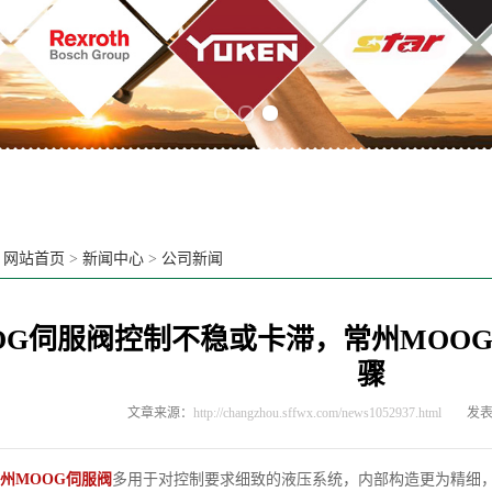
Previous slide
Next slide
：
网站首页
>
新闻中心
>
公司新闻
OG伺服阀控制不稳或卡滞，常州MOO
骤
文章来源：
http://changzhou.sffwx.com/news1052937.html
发表时
州MOOG伺服阀
多用于对控制要求细致的液压系统，内部构造更为精细