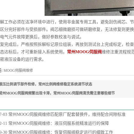
工作必须在洁净环境中进行，使用非金属专用工具，避免刮伤阀芯、节
区分完好部件与受损部件。阀芯细微磨损可做研磨修复，无法修复则更换
电气元件故障更换后，做好参数校准与调试。
完成后，严格按照拆解标记原位组装，再放到测试台上完成标定，检查
态达标后，才可重新接入系统使用。
常州MOOG伺服阀
维修注重流程规
密液压设备的运行需求。
:
MOOG伺服阀维修
液压比例调节部件检修，常州比例阀维修稳定系统调节状态
常州MOOG伺服阀频繁出现卡滞，常州MOOG伺服阀清洗需注意哪些细节
7-03
常州MOOG伺服阀维修匹配原厂配套替换件，维持配合间隙标准
2-11
常州MOOG伺服阀维修：液压伺服系统精准运行的保障
9-30
常州MOOG伺服阀维修：恢复伺服阀稳定运行的细致工作