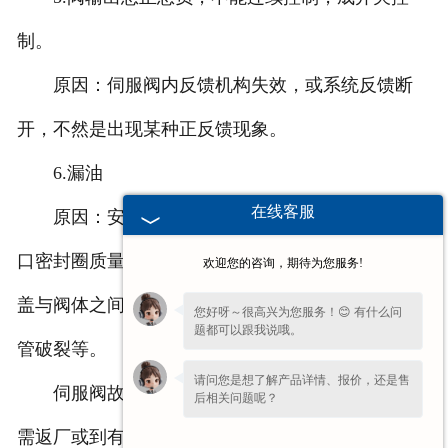
制。
原因：伺服阀内反馈机构失效，或系统反馈断
开，不然是出现某种正反馈现象。
6.漏油
在线客服
原因：安装座表面加工质量不好、密封不住。阀
口密封圈质量问题，阀上堵头等处密封圈损坏。马达
欢迎您的咨询，期待为您服务!
盖与阀体之间漏油的话，可能是弹簧管破裂、内部油
您好呀～很高兴为您服务！😊 有什么问
题都可以跟我说哦。
管破裂等。
请问您是想了解产品详情、报价，还是售
伺服阀故障排除，有的可自己排除，但许多故障
后相关问题呢？
需返厂或到有能力的单位调试。