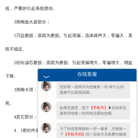
低，严重的引起系统摆动。
3滑阀放大器部分：
1刃边磨损：原因为磨损。引起泄漏，流体躁声大，零偏大，系
统不稳定。
2径向滤芯磨损：原因为磨损。引起泄漏增大，零偏增大，增益
欢迎您的咨询，期待为您服务!
在线客服
下降。
您好呀～很高兴为您服务！😊 有什么问
3滑阀卡滞：原因为油液污染，滑阀变形。引起波形失真，卡
题都可以跟我说哦。
死。
如果您愿意，留下
【手机号】
🔔后续有优
惠和详情第一时间电话通知您哦。
4其它部分：
为了给您更细致的一对一服务，方便留一
4．1密封件老化：寿命已到或油液不符。引起阀内外渗油，可
下
【手机号码】
吗？后续专员免费对接细