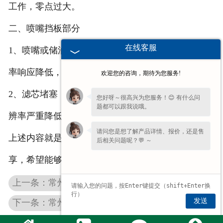
工作，零点过大。
二、喷嘴挡板部分
在线客服
1、喷嘴或储油孔局部或完全堵塞：由于油污染，频
率响应降低，分辨率降低，系统严重不稳定。
欢迎您的咨询，期待为您服务!
2、滤芯堵塞：原因是机油污染，频率响应降低，分
您好呀～很高兴为您服务！😊 有什么问
题都可以跟我说哦。
辨率严重降低，系统摆动。
请问您是想了解产品详情、报价，还是售
上述内容就是穆格
常州伺服阀维修
厂家和大家的分
后相关问题呢？💬 ～
享，希望能够帮助到大家。
上一条：常州比例阀维修厂家分享比例阀在日常使用时的维护方法
发送
下一条：常州穆格伺服维修厂家分享造成伺服阀的主要故障