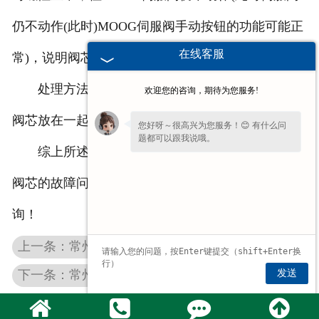
仍不动作(此时)MOOG伺服阀手动按钮的功能可能正
在线客服
常)，说明阀芯不好。
处理方法：请修理或更换阀芯，或简单地将整个
欢迎您的咨询，期待为您服务!
阀芯放在一起MOOG全部更换伺服阀。
您好呀～很高兴为您服务！😊 有什么问
题都可以跟我说哦。
综上所述是穆格伺服维修厂家和大家分享的关于
请问您是想了解产品详情、报价，还是售
阀芯的故障问题，如果您还有其他问题，欢迎致电详
后相关问题呢？
询！
上一条：常州比例阀维修常用哪几种方法？
发送
下一条：常州伺服阀维修厂家为您介绍伺服系统的分类