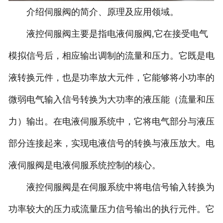
介绍伺服阀的简介、原理及应用领域。
-
常州力士乐伺服阀
液控伺服阀主要是指电液伺服阀,它在接受电气
-
常州北美伺服阀
模拟信号后，相应输出调制的流量和压力。它既是电
-
常州派克伺服阀
液转换元件，也是功率放大元件，它能够将小功率的
-
常州EMG伺服阀
微弱电气输入信号转换为大功率的液压能（流量和压
-
常州威格士伺服阀
力）输出。在电液伺服系统中，它将电气部分与液压
部分连接起来，实现电液信号的转换与液压放大。电
-
常州schneider伺服阀
液伺服阀是电液伺服系统控制的核心。
-
常州MTS伺服阀
液控伺服阀是在伺服系统中将电信号输入转换为
-
常州迪普马伺服阀
功率较大的压力或流量压力信号输出的执行元件。它
常州伺服阀维修