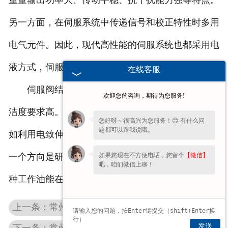
重量输出功率大、传动平稳、抗干扰能力强等特点。
另一方面，在伺服系统中传递信号和校正特性时多用
电气元件。因此，现代高性能的伺服系统也都采用电
液方式，伺服阀就是这种系统的必需元件。
在线客服
伺服阀结构比较复杂，造价高，对油的质量和清
欢迎您的咨询，期待为您服务!
洁度要求高。新型的伺服阀正试图克服这些缺点，例
您好呀～很高兴为您服务！😊 有什么问
题都可以跟我说哦。
如利用电致伸缩元件的伺服阀，使结构大为简化。另
如果您现在不方便电话，您留个
【微信】
一个方向是研制特殊的工作油（如电气粘性油）。这
吧，咱们微信上聊！
种工作油能在电磁的作用下改变粘性系数。
上一条：常州atos比例阀
发送
下一条：常州力士乐伺服阀