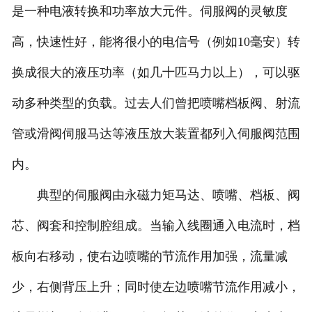
是一种电液转换和功率放大元件。伺服阀的灵敏度
常州比例阀维修
高，快速性好，能将很小的电信号（例如10毫安）转
常州穆格伺服维修
换成很大的液压功率（如几十匹马力以上），可以驱
动多种类型的负载。过去人们曾把喷嘴档板阀、射流
常州柱塞泵维修
管或滑阀伺服马达等液压放大装置都列入伺服阀范围
常州国产品牌伺服阀维修
内。
典型的伺服阀由永磁力矩马达、喷嘴、档板、阀
芯、阀套和控制腔组成。当输入线圈通入电流时，档
板向右移动，使右边喷嘴的节流作用加强，流量减
少，右侧背压上升；同时使左边喷嘴节流作用减小，