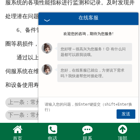
服系统的各项性能指标进行监测和记录。及时发现并
处理潜在问题，防止故障扩大。
在线客服
6、备件管理：准备适量的备件，如滤芯、密封
欢迎您的咨询，期待为您服务!
圈等易损件，以便在需要时能够及时更换。
您好呀～很高兴为您服务！😊 有什么问
题都可以跟我说哦。
通过以上日常维护要求的实施，可以确保施耐德
您好，在线客服已就位，方便说下需求
伺服系统在维修后能够长期稳定运行，提高生产效率
吗？我快速帮您对接处理。
和设备使用寿命。
上一条：常州atos比例阀
发送
下一条：常州维修schneider伺服阀
首页
电话
联系
顶部