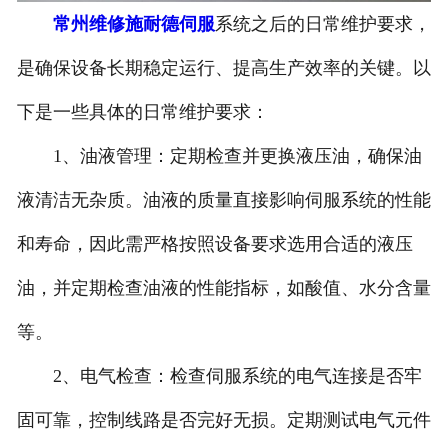
常州维修施耐德伺服
系统之后的日常维护要求，
-
常州力士乐伺服阀
是确保设备长期稳定运行、提高生产效率的关键。以
-
常州北美伺服阀
下是一些具体的日常维护要求：
-
常州派克伺服阀
1、油液管理：定期检查并更换液压油，确保油
-
常州EMG伺服阀
液清洁无杂质。油液的质量直接影响伺服系统的性能
-
常州威格士伺服阀
和寿命，因此需严格按照设备要求选用合适的液压
油，并定期检查油液的性能指标，如酸值、水分含量
-
常州schneider伺服阀
等。
-
常州MTS伺服阀
2、电气检查：检查伺服系统的电气连接是否牢
-
常州迪普马伺服阀
固可靠，控制线路是否完好无损。定期测试电气元件
常州伺服阀维修