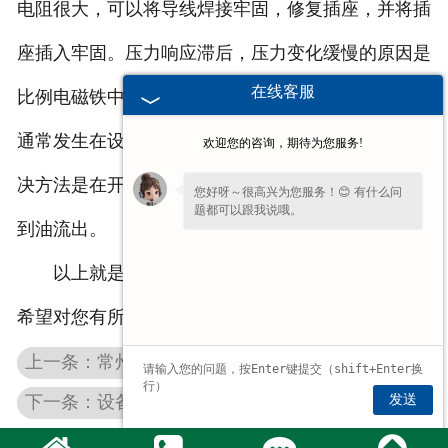
电阻很大，可以将导线焊接牢固，修复插座，并将插
座插入牢固。压力响应滞后，压力变化缓慢的原因是
在线客服
比例电磁铁中的空气没有排出。此外，系统中的空气
通常发生在设备刚安装或长期停机后开始运行时。解
欢迎您的咨询，期待为您服务!
决方法是在开始使用前松开排气螺钉，清洁空气，直
您好呀～很高兴为您服务！😊 有什么问
题都可以跟我说哦。
到油流出。
看到您停留许久啦，如果暂时不方便打
以上就是厂家介绍的比例阀维修的相关事项了，
字，可以留下您的
【电话】
🔔我会尽快回
复您。
希望对您有所帮助。
上一条：常州电液伺服阀的维护要求都有哪些？
发送
下一条：设备运行困难？常州穆格伺服维修厂家分析原因